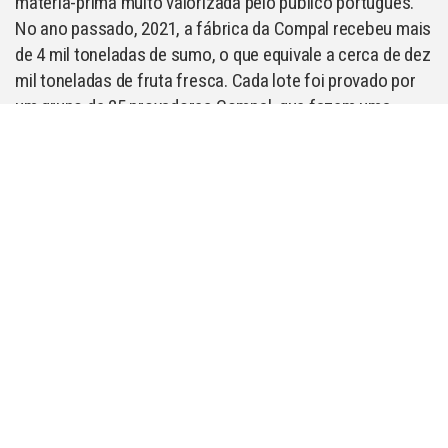
matéria-prima muito valorizada pelo público português.
No ano passado, 2021, a fábrica da Compal recebeu mais
de 4 mil toneladas de sumo, o que equivale a cerca de dez
mil toneladas de fruta fresca. Cada lote foi provado por
um grupo de 25 provadores Compal, que fazem uma
análise sensorial de cada elemento de um sumo (cor,
textura,
sabor), para que o sumo Compal corresponda à
fruta portuguesa que, em cada gole, tem na sua memória.
Foi o ADN português que construiu essa memória.
Escolhemos fruta portuguesa porque o amanhã importa,
desde 1952.
Que frutas de origem portuguesa encontramos nos
sumos e néctares
?
Muitas, sem dúvida. Fique a conhecer algumas das mais
emblemáticas, que quase dispensam apresentações, e
que temos orgulho de chamar pelo nome: