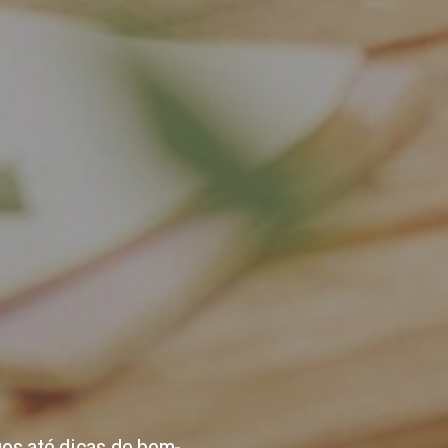
ES
ORTA
gos até dicas de bem-