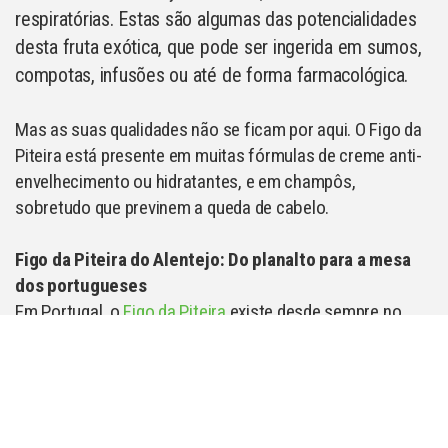
respiratórias. Estas são algumas das potencialidades
desta fruta exótica, que pode ser ingerida em sumos,
compotas, infusões ou até de forma farmacológica.
Mas as suas qualidades não se ficam por aqui. O Figo da
Piteira está presente em muitas fórmulas de creme anti-
envelhecimento ou hidratantes, e em champôs,
sobretudo que previnem a queda de cabelo.
Figo da Piteira do Alentejo: Do planalto para a mesa
dos portugueses
Em Portugal, o
Figo da Piteira
existe desde sempre no
Alentejo, onde se presta a vários usos: o fruto e as
palmas são usadas para a alimentação, a flor para
infusões e outros fins terapêuticos e as sementes são
usados para a produção de óleos de cosmética e
também medicinais.