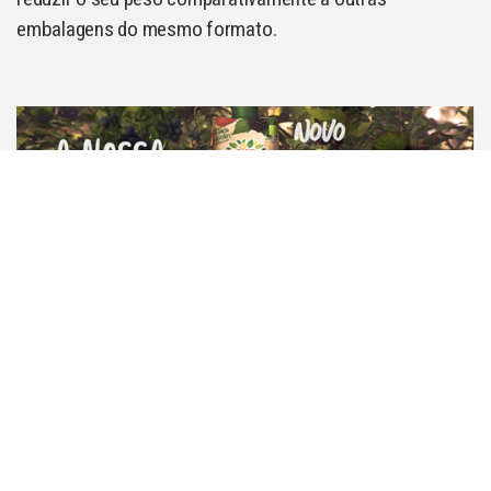
embalagens do mesmo formato.
Desta forma, Compal BIO materializa ‘O amanhã importa’,
procurando levar mais além pilares como a agricultura
sustentável e as embalagens amigas do ambiente.