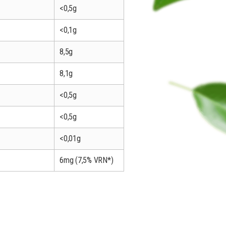
<0,5g
<0,1g
8,5g
8,1g
<0,5g
<0,5g
<0,01g
6mg (7,5% VRN*)