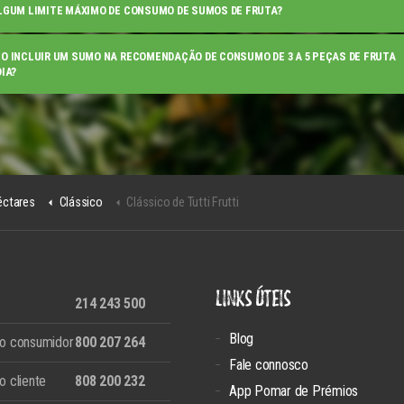
LGUM LIMITE MÁXIMO DE CONSUMO DE SUMOS DE FRUTA?
O INCLUIR UM SUMO NA RECOMENDAÇÃO DE CONSUMO DE 3 A 5 PEÇAS DE FRUTA
DIA?
éctares
Clássico
Clássico de Tutti Frutti
LINKS ÚTEIS
214 243 500
Blog
ao consumidor
800 207 264
Fale connosco
o cliente
808 200 232
App Pomar de Prémios