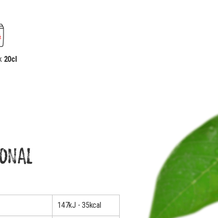
ak
20cl
IONAL
147kJ - 35kcal