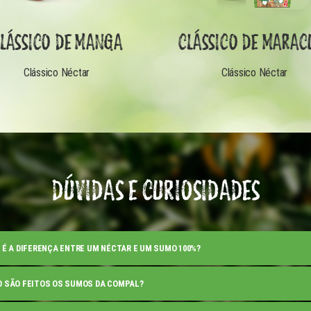
LÁSSICO DE MANGA
CLÁSSICO DE MARAC
Clássico Néctar
Clássico Néctar
DÚVIDAS E CURIOSIDADES
 É A DIFERENÇA ENTRE UM NÉCTAR E UM SUMO 100%?
 SÃO FEITOS OS SUMOS DA COMPAL?