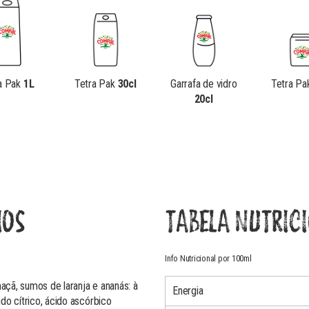
a Pak
1L
Tetra Pak
30cl
Garrafa de vidro
Tetra P
20cl
IOS
TABELA NUTRIC
Info Nutricional por 100ml
çã, sumos de laranja e ananás: à
Energia
do cítrico, ácido ascórbico