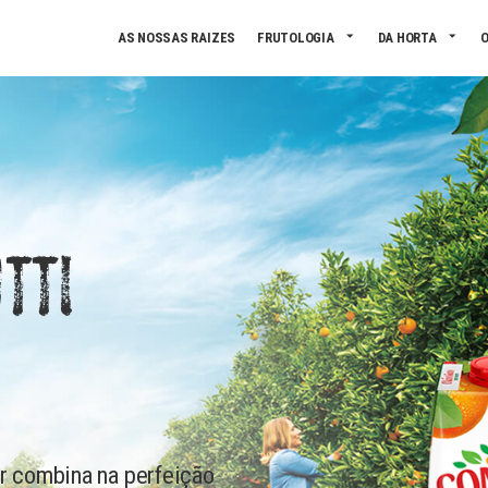
Skip to main content
AS NOSSAS RAIZES
FRUTOLOGIA
DA HORTA
O
TTI
ar combina na perfeição