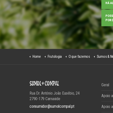
HÁ A
POSS
POR 
Home
Frutologia
O que fazemos
Sumos & N
SUMOL+COMPAL
Geral
Rua Dr. António João Eusébio, 24
Apoio 
2790-179 Carnaxide
consumidor@sumolcompal.pt
Apoio a