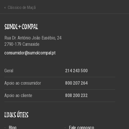
Clássico de Maçã
SUMOL+COMPAL
Rua Dr. António João Eusébio, 24
2790-179 Carnaxide
consumidor@sumolcompal.pt
Geral
214 243 500
Apoio ao consumidor
800 207 264
Apoio ao cliente
808 200 232
LINKS ÚTEIS
Blog
Fale connosco