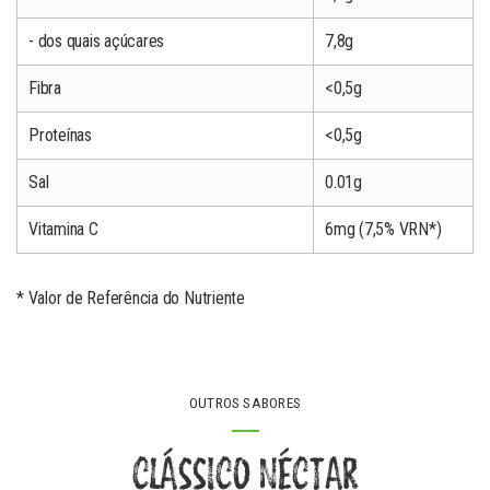
- dos quais açúcares
7,8g
Fibra
<0,5g
Proteínas
<0,5g
Sal
0.01g
Vitamina C
6mg (7,5% VRN*)
* Valor de Referência do Nutriente
OUTROS SABORES
CLÁSSICO NÉCTAR