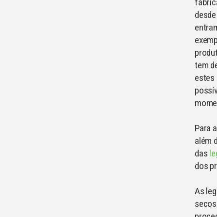
fábri
desde 
entram
exempl
produ
tem de
estes 
possí
momen
Para a
além 
das
l
dos p
As le
secos 
proce