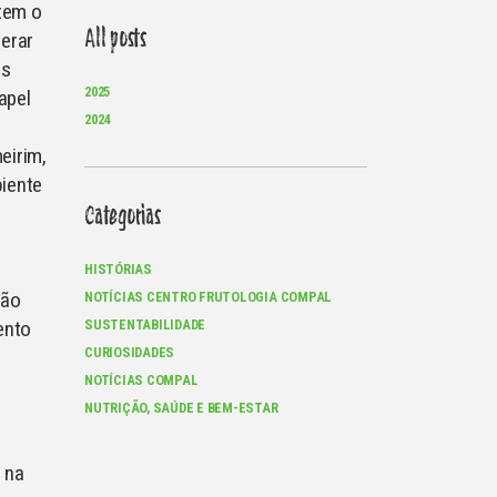
 tem o
All posts
terar
es
2025
apel
2024
eirim,
biente
Categorias
HISTÓRIAS
ção
NOTÍCIAS CENTRO FRUTOLOGIA COMPAL
ento
SUSTENTABILIDADE
CURIOSIDADES
NOTÍCIAS COMPAL
NUTRIÇÃO, SAÚDE E BEM-ESTAR
a na