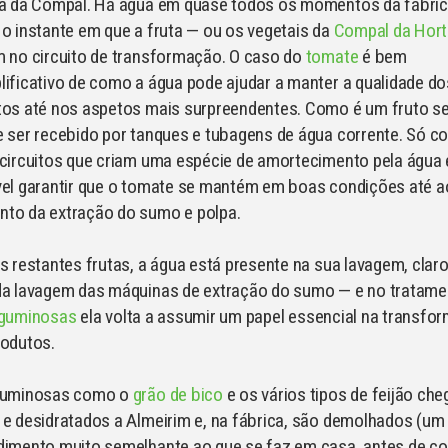
ca da Compal. Há água em quase todos os momentos da fábric
o instante em que a fruta — ou os vegetais da
Compal da Hort
 no circuito de transformação. O caso do
tomate
é bem
ificativo de como a água pode ajudar a manter a qualidade do
tos até nos aspetos mais surpreendentes. Como é um fruto se
 ser recebido por tanques e tubagens de água corrente. Só c
circuitos que criam uma espécie de amortecimento pela água 
vel garantir que o tomate se mantém em boas condições até a
to da extração do sumo e polpa.
s restantes frutas, a água está presente na sua lavagem, clar
da lavagem das máquinas de extração do sumo — e no tratame
eguminosas
ela volta a assumir um papel essencial na transfo
rodutos.
guminosas como o
grão de bico
e os vários tipos de feijão ch
e desidratados a Almeirim e, na fábrica, são demolhados (um
dimento muito semelhante ao que se faz em casa, antes de co