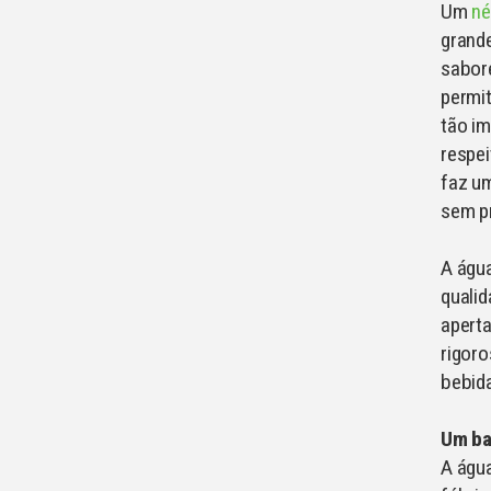
Um
né
grande
sabor
permi
tão i
respei
faz um
sem pr
A água
qualid
aperta
rigoro
bebid
Um ba
A água