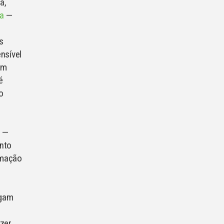
a,
a
—
s
nsível
om
é
o
o —
nto
rmação
egam
zer