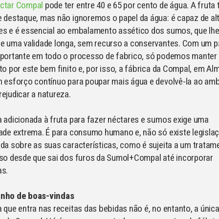
ctar Compal
pode ter entre 40 e 65 por cento de água. A fruta
 destaque, mas não ignoremos o papel da água: é capaz de al
es e é essencial ao embalamento assético dos sumos, que lh
te uma validade longa, sem recurso a conservantes. Com um p
mportante em todo o processo de fabrico, só podemos manter
to por este bem finito e, por isso, a fábrica da Compal, em Alm
 esforço contínuo para poupar mais água e devolvê-la ao am
ejudicar a natureza.
 adicionada à fruta para fazer néctares e sumos exige uma
ade extrema. É para consumo humano e, não só existe legisla
da sobre as suas características, como é sujeita a um tratam
so desde que sai dos furos da Sumol+Compal até incorporar
as.
nho de boas-vindas
 que entra nas receitas das bebidas não é, no entanto, a únic