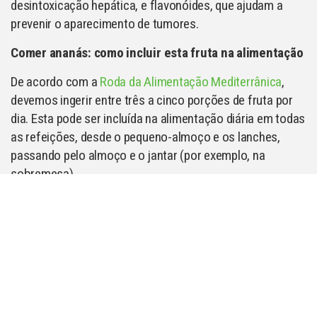
desintoxicação hepática, e flavonóides, que ajudam a
prevenir o aparecimento de tumores.
Comer ananás: como incluir esta fruta na alimentação
De acordo com a
Roda da Alimentação Mediterrânica
,
devemos ingerir entre três a cinco porções de fruta por
dia. Esta pode ser incluída na alimentação diária em todas
as refeições, desde o pequeno-almoço e os lanches,
passando pelo almoço e o jantar (por exemplo, na
sobremesa).
O ananás é considerado por muitos o “rei da fruta” mas
recentemente ganhou outro protagonismo nutricional. A
investigação científica demonstrou que possui
quantidades interessantes de bromelaína, uma enzima
que facilita a digestão. Por isso, além de ser uma boa
opção como ingrediente principal de sobremesas, pode
também ser utilizado nos pratos principais ajudando,