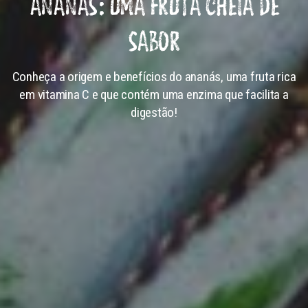
ANANÁS: UMA FRUTA CHEIA DE
SABOR
Conheça a origem e benefícios do ananás, uma fruta rica
em vitamina C e que contém uma enzima que facilita a
digestão!