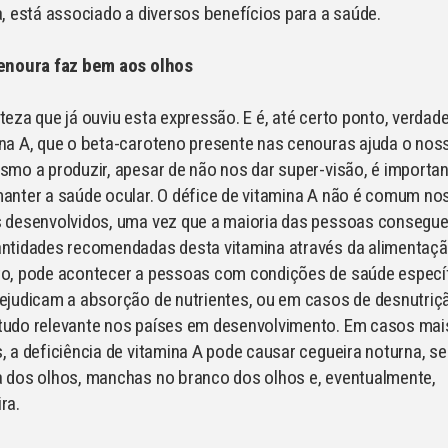
a, está associado a diversos benefícios para a saúde.
cenoura faz bem aos olhos
teza que já ouviu esta expressão. E é, até certo ponto, verdade
na A, que o beta-caroteno presente nas cenouras ajuda o nos
smo a produzir, apesar de não nos dar super-visão, é importa
anter a saúde ocular. O défice de vitamina A não é comum no
s desenvolvidos, uma vez que a maioria das pessoas consegue
antidades recomendadas desta vitamina através da alimentaçã
to, pode acontecer a pessoas com condições de saúde especí
ejudicam a absorção de nutrientes, ou em casos de desnutriç
tudo relevante nos países em desenvolvimento. Em casos mai
, a deficiência de vitamina A pode causar cegueira noturna, s
 dos olhos, manchas no branco dos olhos e, eventualmente,
ra.