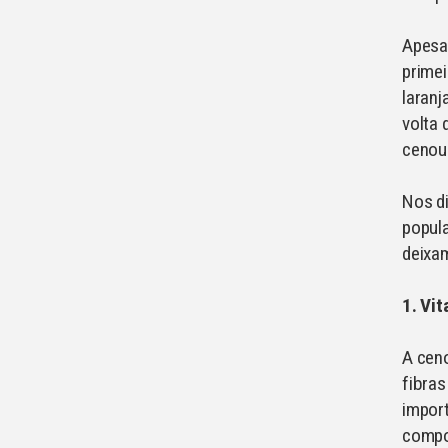
Apesar
primei
laranj
volta 
cenou
Nos di
popula
deixam
1. Vi
A ceno
fibra
import
compos