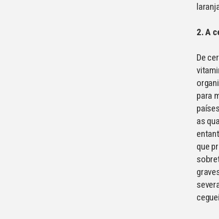
laranj
2. A 
De cer
vitami
organi
para m
paíse
as qu
entan
que pr
sobre
graves
severa
ceguei