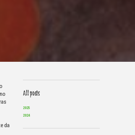
o
All posts
ano
ras
2025
2024
a
te da