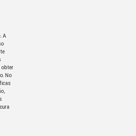
. A
so
nte
s
 obter
o. No
ficas
ão,
s
ecura