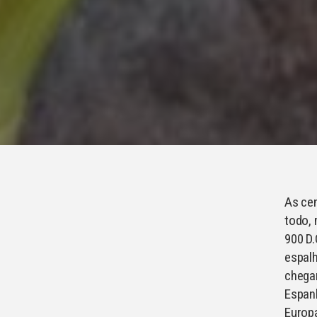
As ce
todo, 
900 D.
espalh
chegar
Espan
Europa