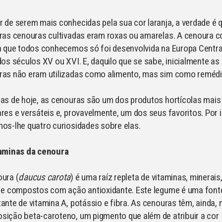
 de serem mais conhecidas pela sua cor laranja, a verdade é 
ras cenouras cultivadas eram roxas ou amarelas. A cenoura c
a que todos conhecemos só foi desenvolvida na Europa Centra
dos séculos XV ou XVI. E, daquilo que se sabe, inicialmente as
ras não eram utilizadas como alimento, mas sim como remédi
as de hoje, as cenouras são um dos produtos hortícolas mais
res e versáteis e, provavelmente, um dos seus favoritos. Por 
os-lhe quatro curiosidades sobre elas.
taminas da cenoura
ura (
daucus carota
) é uma raíz repleta de vitaminas, minerais
s e compostos com ação antioxidante. Este legume é uma font
ante de vitamina A, potássio e fibra. As cenouras têm, ainda, 
ição beta-caroteno, um pigmento que além de atribuir a cor