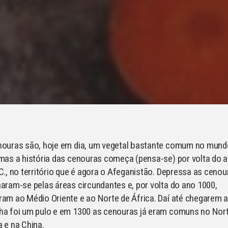
nouras são, hoje em dia, um vegetal bastante comum no mund
mas a história das cenouras começa (pensa-se) por volta do 
C., no território que é agora o Afeganistão. Depressa as cenou
aram-se pelas áreas circundantes e, por volta do ano 1000,
am ao Médio Oriente e ao Norte de África. Daí até chegarem 
ha foi um pulo e em 1300 as cenouras já eram comuns no Nor
 e na China.