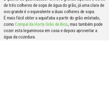
de três colheres de sopa de água do grão, já uma clara de
ovo grande é o equivalente a duas colheres de sopa.
É mais fácil obter a aquafaba a partir do grão enlatado,
como
Compal da Horta Grão de Bico
, mas também pode
cozer esta leguminosa em casa e depois aproveitar a
água da cozedura.
Além de ser uma ótima alternativa para
“veganizar”
receitas
ou substituir ovos ou laticínios em caso de
alergia, o uso da aquafaba permite reduzir o desperdício
alimentar. Isto porque pode usar o grão para o prato
principal do almoço ou jantar e a sua água para uma
sobremesa, por exemplo. Todos os componentes são
aproveitados. E lutar contra o desperdício é ter um estilo
de vida mais amigo do planeta.
Então, já sabe qual a primeira receita que vai fazer com
aquafaba?