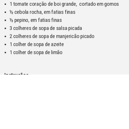
1 tomate coração de boi grande, cortado em gomos
½ cebola rocha, em fatias finas
½ pepino, em fatias finas
3 colheres de sopa de salsa picada
2 colheres de sopa de manjericão picado
1 colher de sopa de azeite
1 colher de sopa de limão
Instruções
Aqueça uma colher de sopa de azeite numa frigideira
anti-aderente e salteie a cebola e os cogumelos até
ficarem dourados. Reserve.
Numa taça, bata bem os ovos com o leite e tempere
com sal e pimenta.
Na mesma frigideira, junte os ovos batidos com o