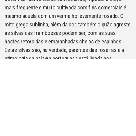
mais frequente e muito cultivada com fins comerciais é
mesmo aquela com um vermelho levemente rosado. O
mito grego sublinha, além da cor, também o quão agreste
as silvas das framboesas podem ser, com as suas
hastes retorcidas e emaranhadas cheias de espinhos.
Estas silvas são, na verdade, parentes das roseiras e a
etimologia da palavra portuguesa está ligada aos
arbustos onde crescem.
A palavra deriva do frâncico (a língua germânica falada
pelos Francos). Dizia-se brambasi, “a baga das silvas”,
palavra que foi evoluindo no francês até que o “b” inicial
foi substituído por um “f”, em referência a fraise
(morango). Portugal importou a palavra “framboise”, não
precisando, no entanto, de importar mais nada, já que a
framboesa é largamente cultivada em Portugal!