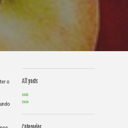
All posts
ter o
2025
2024
mundo
Categorias
ámos