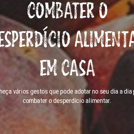
COMBATER O
ESPERDÍCIO ALIMENT
EM CASA
heça vários gestos que pode adotar no seu dia a dia 
combater o desperdício alimentar.