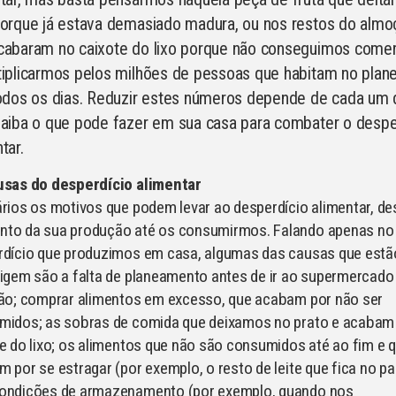
porque já estava demasiado madura, ou nos restos do almo
cabaram no caixote do lixo porque não conseguimos comer
tiplicarmos pelos milhões de pessoas que habitam no plane
todos os dias. Reduzir estes números depende de cada um 
Saiba o que pode fazer em sua casa para combater o despe
tar.
usas do desperdício alimentar
rios os motivos que podem levar ao desperdício alimentar, de
to da sua produção até os consumirmos. Falando apenas no
rdício que produzimos em casa, algumas das causas que estã
igem são a falta de planeamento antes de ir ao supermercado
ção; comprar alimentos em excesso, que acabam por não ser
midos; as sobras de comida que deixamos no prato e acabam
e do lixo; os alimentos que não são consumidos até ao fim e 
 por se estragar (por exemplo, o resto de leite que fica no pa
ondições de armazenamento (por exemplo, quando nos