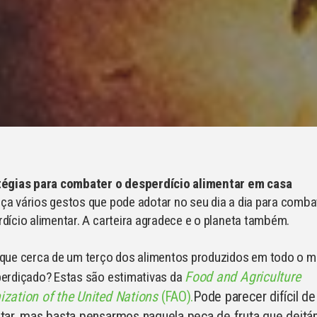
tégias para combater o desperdício alimentar em casa
a vários gestos que pode adotar no seu dia a dia para comba
dício alimentar. A carteira agradece e o planeta também.
 que cerca de um terço dos alimentos produzidos em todo o 
Food and Agriculture
perdiçado? Estas são estimativas da
ization of the United Nations
(FAO).
Pode parecer difícil de
itar, mas basta pensarmos naquela peça de fruta que deit