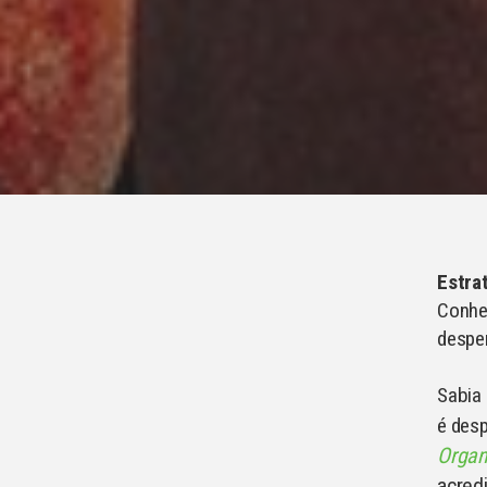
Estra
Conheç
desper
Sabia
é des
Organ
acred