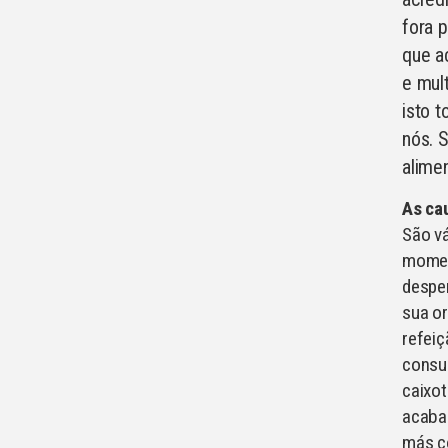
fora 
que a
e mul
isto 
nós. 
alimen
As ca
São vá
momen
despe
sua or
refei
consu
caixot
acabam
más c