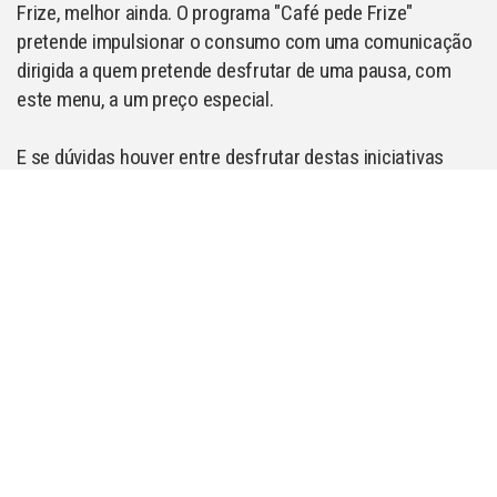
Frize, melhor ainda. O programa "Café pede Frize"
pretende impulsionar o consumo com uma comunicação
dirigida a quem pretende desfrutar de uma pausa, com
este menu, a um preço especial.
E se dúvidas houver entre desfrutar destas iniciativas
dentro ou fora do estabelecimento, a Compal também irá
ajudar a potenciar o espaço exterior através de
esplanadas e no desenvolvimento do negócio em Bebidas
Refrescantes do portfólio Sumol+Compal com foco nas
marcas Pepsi,
Sumol
, 7Up, Lipton e
Frize
.