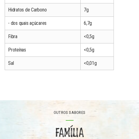
Hidratos de Carbono
7g
- dos quais açúcares
6,7g
Fibra
<0,5g
Proteínas
<0,5g
Sal
<0,01g
OUTROS SABORES
FAMÍLIA