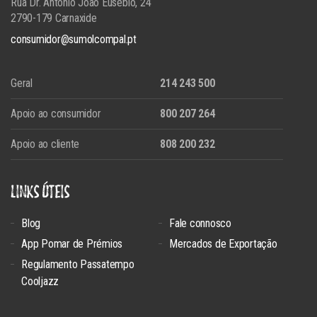
Rua Dr. António João Eusébio, 24
2790-179 Carnaxide
consumidor@sumolcompal.pt
Geral
214 243 500
Apoio ao consumidor
800 207 264
Apoio ao cliente
808 200 232
LINKS ÚTEIS
Blog
Fale connosco
App Pomar de Prémios
Mercados de Exportação
Regulamento Passatempo
Cooljazz