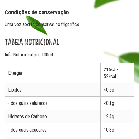
Condições de conservação
Uma vez aberto conservar no frigorífico.
TABELA NUTRICIONAL
Info Nutricional por 100ml
216kJ -
Energia
52kcal
Lípidos
<0,5g
- dos quais saturados
<0,1g
Hidratos de Carbono
12,4g
- dos quais açúcares
10,8g