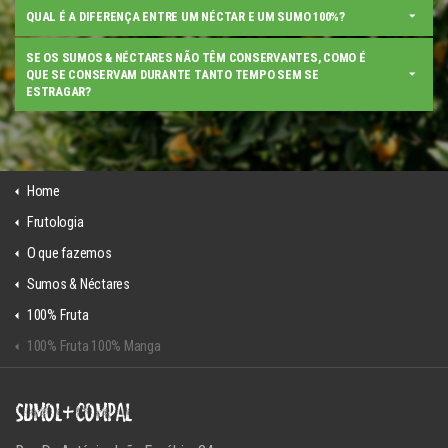
QUAL É A DIFERENÇA ENTRE UM NÉCTAR E UM SUMO 100%?
SE OS SUMOS & NÉCTARES NÃO TÊM CONSERVANTES, COMO É
QUE SE CONSERVAM DURANTE TANTO TEMPO SEM SE
ESTRAGAR?
Home
Frutologia
O que fazemos
Sumos & Néctares
100% Fruta
100% Fruta 100% Manga
SUMOL+COMPAL