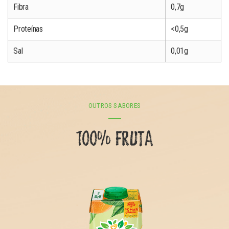
Fibra
0,7g
Proteínas
<0,5g
Sal
0,01g
OUTROS SABORES
100% FRUTA