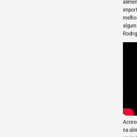
alimen
import
melhor
algum 
Rodrig
Acresc
na ali