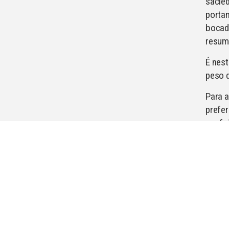
sacied
porta
bocad
resum
É nest
peso d
Para a
prefer
a refe
não h
uma e
antes 
perceç
Pode 
se inc
vegeta