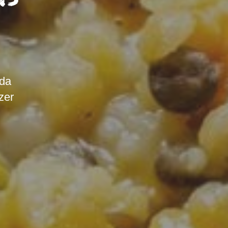
 da
zer