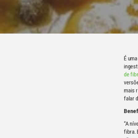
É uma 
ingest
de fib
versõ
mais r
falar 
Benef
“A nív
fibra.