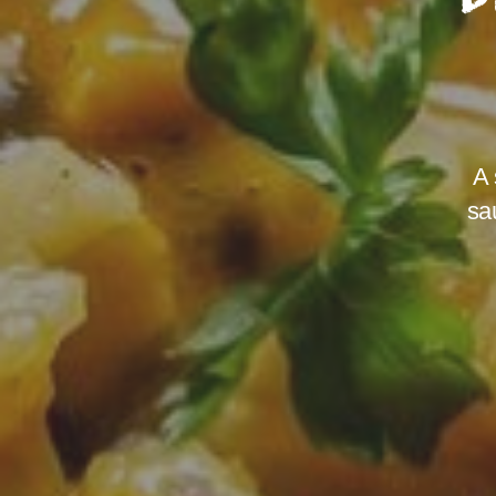
A 
sa