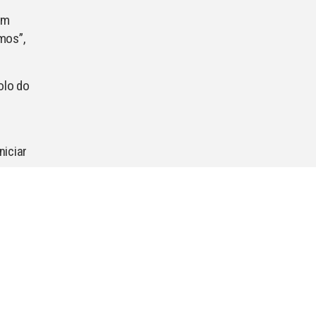
um
mos”,
olo do
niciar
 por
sopa é
eta
ssa
lmente