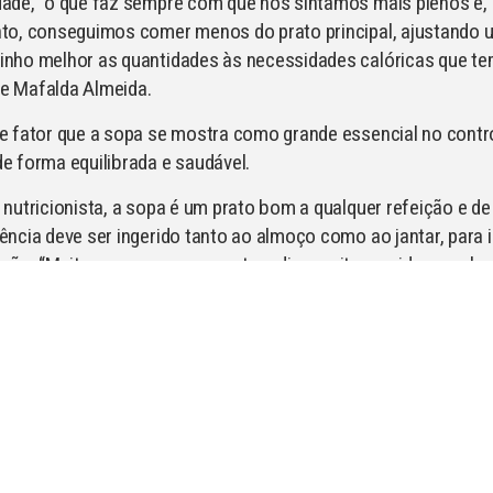
ade, “o que faz sempre com que nos sintamos mais plenos e,
nto, conseguimos comer menos do prato principal, ajustando 
inho melhor as quantidades às necessidades calóricas que te
e Mafalda Almeida.
e fator que a sopa se mostra como grande essencial no contr
e forma equilibrada e saudável.
 nutricionista, a sopa é um prato bom a qualquer refeição e de
ência deve ser ingerido tanto ao almoço como ao jantar, para i
ição. “Muitas vezes para quem tem dias muito corridos, acaba
aver tempo para fazer snacks e começar a refeição com uma 
xcelente forma de acalmar. É como fazer uma refeição compl
do prato principal em si e isso desacelera um bocadinho a no
ão de fome”, diz Mafalda.
ser, de facto, quase como uma “refeição completa” — especia
luir leguminosas. São uma boa forma de acrescentar proteína
l a este prato e assim torná-lo mais rico nutricionalmente. Um