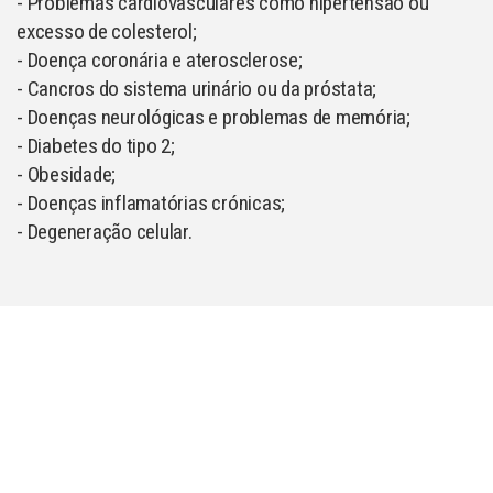
- Problemas cardiovasculares como hipertensão ou
excesso de colesterol;
- Doença coronária e aterosclerose;
- Cancros do sistema urinário ou da próstata;
- Doenças neurológicas e problemas de memória;
- Diabetes do tipo 2;
- Obesidade;
- Doenças inflamatórias crónicas;
- Degeneração celular.
Compal Vital Anti-Ox Frutos Vermelhos: o poder da
cor
Os frutos podem ser divididos em cinco categorias em
função da sua cor. Apesar de todos serem ricos em
várias vitaminas e minerais, a sua cor acaba por revelar a
presença de determinados nutrientes e compostos, que,