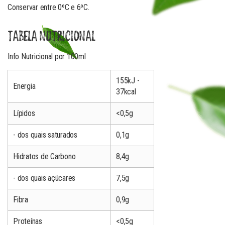
Conservar entre 0ºC e 6ºC.
TABELA NUTRICIONAL
Info Nutricional por 100ml
155kJ -
Energia
37kcal
Lípidos
<0,5g
- dos quais saturados
0,1g
Hidratos de Carbono
8,4g
- dos quais açúcares
7,5g
Fibra
0,9g
Proteínas
<0,5g